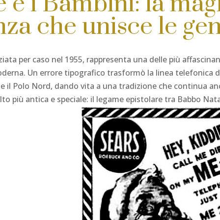
 e i Bambini: la mag
za che unisce le gen
iata per caso nel 1955, rappresenta una delle più affascina
oderna. Un errore tipografico trasformò la linea telefonica d
o e il Polo Nord, dando vita a una tradizione che continua a
to più antica e speciale: il legame epistolare tra Babbo Nata