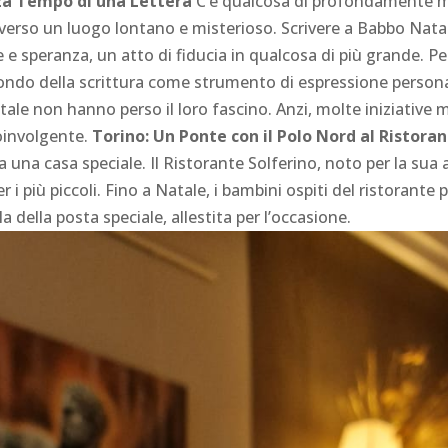
nza Tempo di una Lettera
C’è qualcosa di profondamente ma
la verso un luogo lontano e misterioso. Scrivere a Babbo Na
 e speranza, un atto di fiducia in qualcosa di più grande. P
mondo della scrittura come strumento di espressione persona
atale non hanno perso il loro fascino. Anzi, molte iniziative
coinvolgente.
Torino: Un Ponte con il Polo Nord al Ristora
una casa speciale. Il Ristorante Solferino, noto per la sua 
 i più piccoli. Fino a Natale, i bambini ospiti del ristorante 
 della posta speciale, allestita per l’occasione.