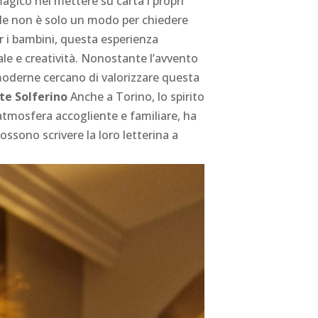
gico nel mettere su carta i propri
tale non è solo un modo per chiedere
er i bambini, questa esperienza
le e creatività. Nonostante l’avvento
 moderne cercano di valorizzare questa
nte Solferino
Anche a Torino, lo spirito
atmosfera accogliente e familiare, ha
possono scrivere la loro letterina a