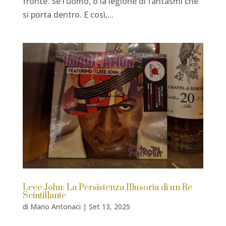
fronte. Se l’uomo, o la legione di fantasmi che
si porta dentro. E così,...
Leee John: La Persistenza Illusoria di un Re
Scintillante
di
Mario Antonaci
|
Set 13, 2025