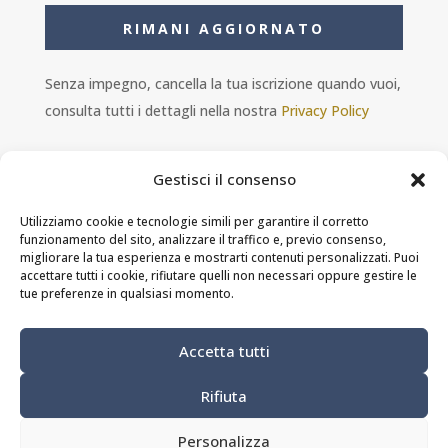
RIMANI AGGIORNATO
Senza impegno, cancella la tua iscrizione quando vuoi,
consulta tutti i dettagli nella nostra
Privacy Policy
Gestisci il consenso
Utilizziamo cookie e tecnologie simili per garantire il corretto
funzionamento del sito, analizzare il traffico e, previo consenso,
Ambra s.r.l. - P.IVA 11601460014 - PEC
migliorare la tua esperienza e mostrarti contenuti personalizzati. Puoi
ristorantesolferino@legalmail.it
accettare tutti i cookie, rifiutare quelli non necessari oppure gestire le
tue preferenze in qualsiasi momento.
Privacy Policy
-
Cookie Policy
-
Termini e
Accetta tutti
condizioni
Rifiuta
Modifica preferenze dei cookie
Personalizza