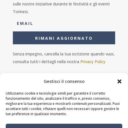
sulle nostre iniziative durante le festività e gli eventi
Torinesi.
RIMANI AGGIORNATO
Senza impegno, cancella la tua iscrizione quando vuoi,
consulta tutti i dettagli nella nostra
Privacy Policy
Gestisci il consenso
Utilizziamo cookie e tecnologie simili per garantire il corretto
funzionamento del sito, analizzare il traffico e, previo consenso,
Ambra s.r.l. - P.IVA 11601460014 - PEC
migliorare la tua esperienza e mostrarti contenuti personalizzati. Puoi
ristorantesolferino@legalmail.it
accettare tutti i cookie, rifiutare quelli non necessari oppure gestire le
tue preferenze in qualsiasi momento.
Privacy Policy
-
Cookie Policy
-
Termini e