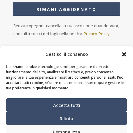
RIMANI AGGIORNATO
Senza impegno, cancella la tua iscrizione quando vuoi,
consulta tutti i dettagli nella nostra
Privacy Policy
Gestisci il consenso
Utilizziamo cookie e tecnologie simili per garantire il corretto
funzionamento del sito, analizzare il traffico e, previo consenso,
Ambra s.r.l. - P.IVA 11601460014 - PEC
migliorare la tua esperienza e mostrarti contenuti personalizzati. Puoi
ristorantesolferino@legalmail.it
accettare tutti i cookie, rifiutare quelli non necessari oppure gestire le
tue preferenze in qualsiasi momento.
Privacy Policy
-
Cookie Policy
-
Termini e
Accetta tutti
condizioni
Rifiuta
Modifica preferenze dei cookie
Personalizza