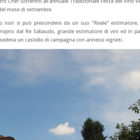
stro Chef Solferino all’annuale Tradizionale Festa del Vino
el mese di settembre.
o non si può prescindere da un suo “Reale” estimatore, C
roprio dal Re Sabaudo, grande estimatore di vini ed in pa
edeva un castello di campagna con annessi vigneti.