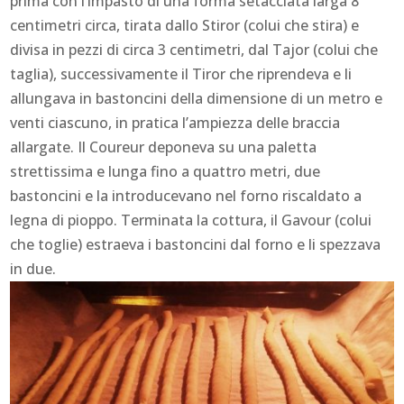
prima con l’impasto di una forma setacciata larga 8
centimetri circa, tirata dallo Stiror (colui che stira) e
divisa in pezzi di circa 3 centimetri, dal Tajor (colui che
taglia), successivamente il Tiror che riprendeva e li
allungava in bastoncini della dimensione di un metro e
venti ciascuno, in pratica l’ampiezza delle braccia
allargate. Il Coureur deponeva su una paletta
strettissima e lunga fino a quattro metri, due
bastoncini e la introducevano nel forno riscaldato a
legna di pioppo. Terminata la cottura, il Gavour (colui
che toglie) estraeva i bastoncini dal forno e li spezzava
in due.