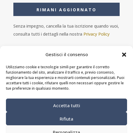
RIMANI AGGIORNATO
Senza impegno, cancella la tua iscrizione quando vuoi,
consulta tutti i dettagli nella nostra
Privacy Policy
Gestisci il consenso
Utilizziamo cookie e tecnologie simili per garantire il corretto
funzionamento del sito, analizzare il traffico e, previo consenso,
Ambra s.r.l. - P.IVA 11601460014 - PEC
migliorare la tua esperienza e mostrarti contenuti personalizzati. Puoi
ristorantesolferino@legalmail.it
accettare tutti i cookie, rifiutare quelli non necessari oppure gestire le
tue preferenze in qualsiasi momento.
Privacy Policy
-
Cookie Policy
-
Termini e
Accetta tutti
condizioni
Rifiuta
MODIFICA PREFERENZE DEI COOKIE
Personalizza