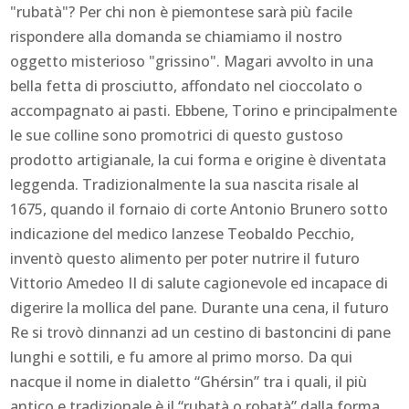
"rubatà"? Per chi non è piemontese sarà più facile
rispondere alla domanda se chiamiamo il nostro
oggetto misterioso "grissino". Magari avvolto in una
bella fetta di prosciutto, affondato nel cioccolato o
accompagnato ai pasti. Ebbene, Torino e principalmente
le sue colline sono promotrici di questo gustoso
prodotto artigianale, la cui forma e origine è diventata
leggenda. Tradizionalmente la sua nascita risale al
1675, quando il fornaio di corte Antonio Brunero sotto
indicazione del medico lanzese Teobaldo Pecchio,
inventò questo alimento per poter nutrire il futuro
Vittorio Amedeo II di salute cagionevole ed incapace di
digerire la mollica del pane. Durante una cena, il futuro
Re si trovò dinnanzi ad un cestino di bastoncini di pane
lunghi e sottili, e fu amore al primo morso. Da qui
nacque il nome in dialetto “Ghérsin” tra i quali, il più
antico e tradizionale è il “rubatà o robatà” dalla forma