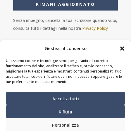
RIMANI AGGIORNATO
Senza impegno, cancella la tua iscrizione quando vuoi,
consulta tutti i dettagli nella nostra
Privacy Policy
Gestisci il consenso
Utilizziamo cookie e tecnologie simili per garantire il corretto
funzionamento del sito, analizzare il traffico e, previo consenso,
Ambra s.r.l. - P.IVA 11601460014 - PEC
migliorare la tua esperienza e mostrarti contenuti personalizzati. Puoi
ristorantesolferino@legalmail.it
accettare tutti i cookie, rifiutare quelli non necessari oppure gestire le
tue preferenze in qualsiasi momento.
Privacy Policy
-
Cookie Policy
-
Termini e
Accetta tutti
condizioni
Rifiuta
MODIFICA PREFERENZE DEI COOKIE
Personalizza