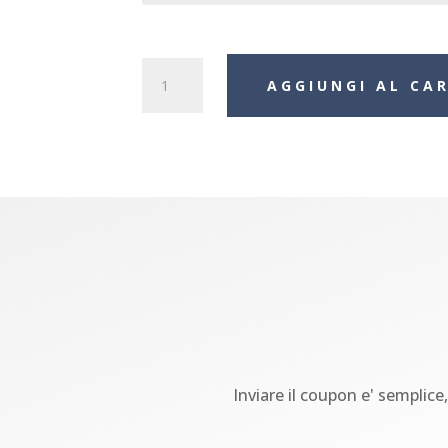
Gift
AGGIUNGI AL CA
Menu
Tartufo
quantità
Inviare il coupon e' semplice,