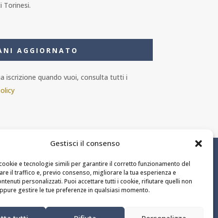
i Torinesi.
ANI AGGIORNATO
 iscrizione quando vuoi, consulta tutti i
olicy
Gestisci il consenso
ail.it
cookie e tecnologie simili per garantire il corretto funzionamento del
zare il traffico e, previo consenso, migliorare la tua esperienza e
ntenuti personalizzati. Puoi accettare tutti i cookie, rifiutare quelli non
ppure gestire le tue preferenze in qualsiasi momento.
tta tutti
Rifiuta
Personalizza