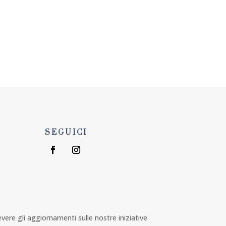
U
ORGANIZZA EVENTO
SEGUICI
1
cevere gli aggiornamenti sulle nostre iniziative