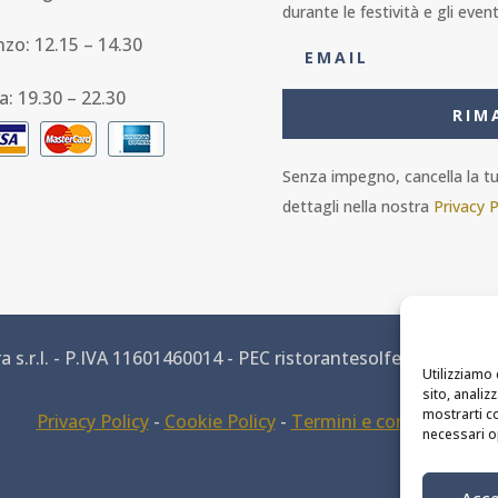
durante le festività e gli event
nzo: 12.15 – 14.30
a: 19.30 – 22.30
RIM
Senza impegno, cancella la tua
dettagli nella nostra
Privacy P
 s.r.l. - P.IVA 11601460014 - PEC ristorantesolferino@legalm
Utilizziamo 
sito, analiz
mostrarti co
Privacy Policy
-
Cookie Policy
-
Termini e condizioni
necessari o
MODIFICA PREFERENZE DEI COOKIE
Acce