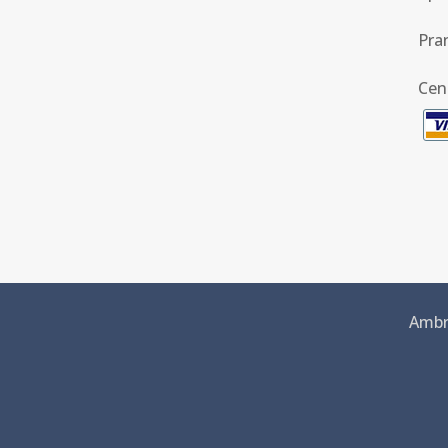
Pra
Cen
Ambra