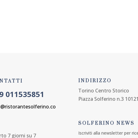
APERTO TUTTA L'ESTATE 7 GIORNI SU 7
REGALA UNA CENA
SFOGLIA IL MEN
INDIRIZZO
NTATTI
Torino Centro Storico
9 011535851
Piazza Solferino n.3 1012
o@ristorantesolferino.co
SOLFERINO NEWS
Iscriviti alla newsletter per ri
to 7 giorni su 7