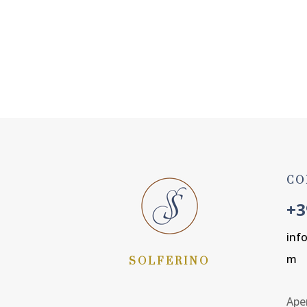
PRENOTA ORA
CO
+3
inf
m
SOLFERINO
Aper