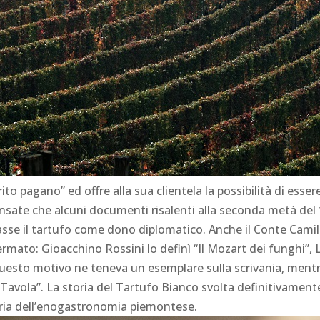
ito pagano” ed offre alla sua clientela la possibilità di ess
ensate che alcuni documenti risalenti alla seconda metà del
zasse il tartufo come dono diplomatico. Anche il Conte Camil
ermato: Gioacchino Rossini lo definì “Il Mozart dei funghi”, 
questo motivo ne teneva un esemplare sulla scrivania, ment
Tavola”. La storia del Tartufo Bianco svolta definitivamente
oria dell’enogastronomia piemontese.