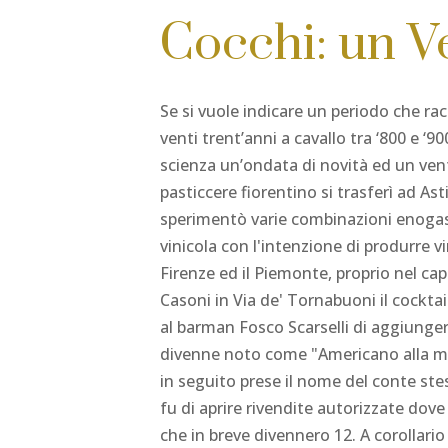
Cocchi: un V
Se si vuole indicare un periodo che racc
venti trent’anni a cavallo tra ‘800 e ‘9
scienza un’ondata di novità ed un vent
pasticcere fiorentino si trasferì ad A
sperimentò varie combinazioni enogastr
vinicola con l'intenzione di produrre 
Firenze ed il Piemonte, proprio nel ca
Casoni in Via de' Tornabuoni il cocktai
al barman Fosco Scarselli di aggiungere 
divenne noto come "Americano alla mo
in seguito prese il nome del conte stes
fu di aprire rivendite autorizzate dove
che in breve divennero 12. A corollar