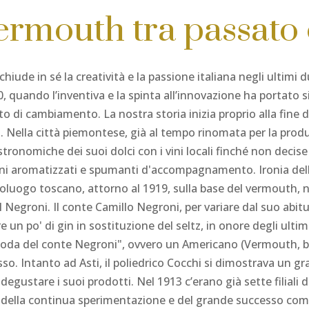
ermouth tra passato 
hiude in sé la creatività e la passione italiana negli ultimi 
00, quando l’inventiva e la spinta all’innovazione ha portato s
o di cambiamento. La nostra storia inizia proprio alla fine
sti. Nella città piemontese, già al tempo rinomata per la pro
onomiche dei suoi dolci con i vini locali finché non decise 
vini aromatizzati e spumanti d'accompagnamento. Ironia della
poluogo toscano, attorno al 1919, sulla base del vermouth, n
l Negroni. Il conte Camillo Negroni, per variare dal suo abit
un po' di gin in sostituzione del seltz, in onore degli ultimi
da del conte Negroni", ovvero un Americano (Vermouth, bit
so. Intanto ad Asti, il poliedrico Cocchi si dimostrava un g
 degustare i suoi prodotti. Nel 1913 c’erano già sette filial
io della continua sperimentazione e del grande successo com