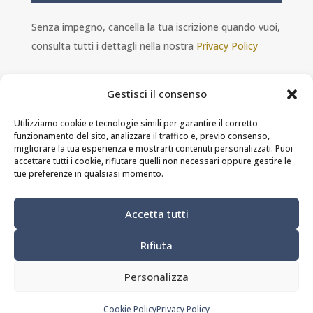
Senza impegno, cancella la tua iscrizione quando vuoi,
consulta tutti i dettagli nella nostra
Privacy Policy
Gestisci il consenso
Utilizziamo cookie e tecnologie simili per garantire il corretto
funzionamento del sito, analizzare il traffico e, previo consenso,
Ambra s.r.l. - P.IVA 11601460014 - PEC
migliorare la tua esperienza e mostrarti contenuti personalizzati. Puoi
ristorantesolferino@legalmail.it
accettare tutti i cookie, rifiutare quelli non necessari oppure gestire le
tue preferenze in qualsiasi momento.
Privacy Policy
-
Cookie Policy
-
Termini e
Accetta tutti
condizioni
Rifiuta
Modifica preferenze dei cookie
Personalizza
Site by
webgrow.pro
Cookie Policy
Privacy Policy