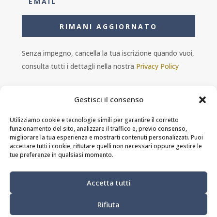
RIMANI AGGIORNATO
Senza impegno, cancella la tua iscrizione quando vuoi,
consulta tutti i dettagli nella nostra
Privacy Policy
Gestisci il consenso
Utilizziamo cookie e tecnologie simili per garantire il corretto
funzionamento del sito, analizzare il traffico e, previo consenso,
Ambra s.r.l. - P.IVA 11601460014 - PEC
migliorare la tua esperienza e mostrarti contenuti personalizzati. Puoi
ristorantesolferino@legalmail.it
accettare tutti i cookie, rifiutare quelli non necessari oppure gestire le
tue preferenze in qualsiasi momento.
Privacy Policy
-
Cookie Policy
-
Termini e
Accetta tutti
condizioni
Rifiuta
Modifica preferenze dei cookie