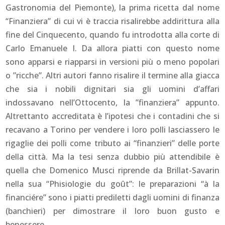
Gastronomia del Piemonte), la prima ricetta dal nome
“Finanziera” di cui vi è traccia risalirebbe addirittura alla
fine del Cinquecento, quando fu introdotta alla corte di
Carlo Emanuele I. Da allora piatti con questo nome
sono apparsi e riapparsi in versioni più o meno popolari
o ”ricche”. Altri autori fanno risalire il termine alla giacca
che sia i nobili dignitari sia gli uomini d’affari
indossavano nell’Ottocento, la ”finanziera” appunto.
Altrettanto accreditata è l’ipotesi che i contadini che si
recavano a Torino per vendere i loro polli lasciassero le
rigaglie dei polli come tributo ai “finanzieri” delle porte
della città. Ma la tesi senza dubbio più attendibile è
quella che Domenico Musci riprende da Brillat-Savarin
nella sua “Phisiologie du goût”: le preparazioni “à la
financiére” sono i piatti prediletti dagli uomini di finanza
(banchieri) per dimostrare il loro buon gusto e
benessere.