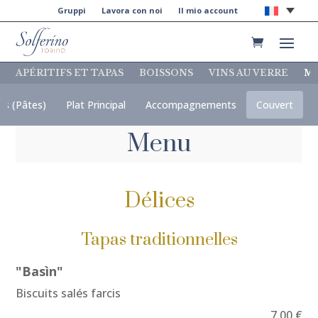
Gruppi
Lavora con noi
Il mio account
APÉRITIFS ET TAPAS
BOISSONS
VINS AU VERRE
M
ts (Pâtes)
Plat Principal
Accompagnements
Couvert
Menu
Délices
Tapas traditionnelles
"Basìn"
Biscuits salés farcis
7,00 €