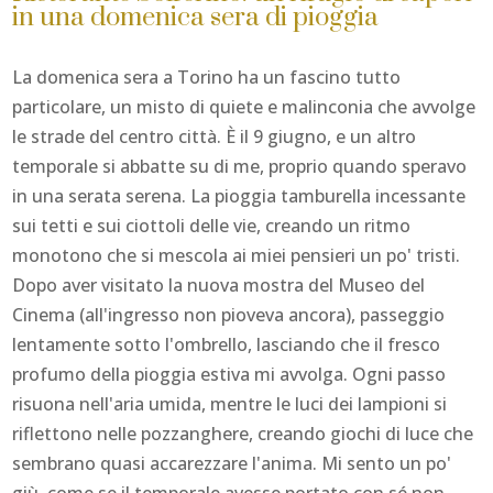
in una domenica sera di pioggia
La domenica sera a Torino ha un fascino tutto
particolare, un misto di quiete e malinconia che avvolge
le strade del centro città. È il 9 giugno, e un altro
temporale si abbatte su di me, proprio quando speravo
in una serata serena. La pioggia tamburella incessante
sui tetti e sui ciottoli delle vie, creando un ritmo
monotono che si mescola ai miei pensieri un po' tristi.
Dopo aver visitato la nuova mostra del Museo del
Cinema (all'ingresso non pioveva ancora), passeggio
lentamente sotto l'ombrello, lasciando che il fresco
profumo della pioggia estiva mi avvolga. Ogni passo
risuona nell'aria umida, mentre le luci dei lampioni si
riflettono nelle pozzanghere, creando giochi di luce che
sembrano quasi accarezzare l'anima. Mi sento un po'
giù, come se il temporale avesse portato con sé non