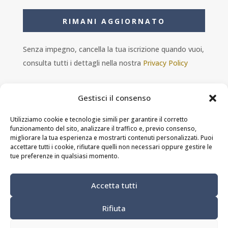
RIMANI AGGIORNATO
Senza impegno, cancella la tua iscrizione quando vuoi,
consulta tutti i dettagli nella nostra
Privacy Policy
Gestisci il consenso
Utilizziamo cookie e tecnologie simili per garantire il corretto
funzionamento del sito, analizzare il traffico e, previo consenso,
Ambra s.r.l. - P.IVA 11601460014 - PEC
migliorare la tua esperienza e mostrarti contenuti personalizzati. Puoi
ristorantesolferino@legalmail.it
accettare tutti i cookie, rifiutare quelli non necessari oppure gestire le
tue preferenze in qualsiasi momento.
Privacy Policy
-
Cookie Policy
-
Termini e
Accetta tutti
condizioni
Rifiuta
MODIFICA PREFERENZE DEI COOKIE