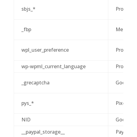
sbjs_*
Proprieta
_fbp
Meta
wpl_user_preference
Proprieta
wp-wpml_current_language
Proprieta
_grecaptcha
Google
pys_*
PixelYour
NID
Google
__paypal_storage__
PayPal