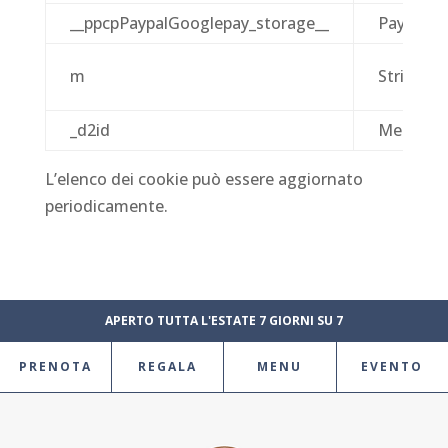
__ppcpPaypalGooglepay_storage__
PayPal
m
Stripe
_d2id
Mercado
L’elenco dei cookie può essere aggiornato
periodicamente.
APERTO TUTTA L'ESTATE 7 GIORNI SU 7
PRENOTA
REGALA
MENU
EVENTO