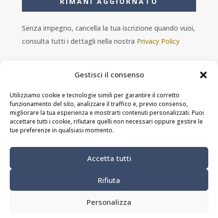
RIMANI AGGIORNATO
Senza impegno, cancella la tua iscrizione quando vuoi,
consulta tutti i dettagli nella nostra
Privacy Policy
Gestisci il consenso
Utilizziamo cookie e tecnologie simili per garantire il corretto
funzionamento del sito, analizzare il traffico e, previo consenso,
Ambra s.r.l. - P.IVA 11601460014 - PEC
migliorare la tua esperienza e mostrarti contenuti personalizzati. Puoi
ristorantesolferino@legalmail.it
accettare tutti i cookie, rifiutare quelli non necessari oppure gestire le
tue preferenze in qualsiasi momento.
Privacy Policy
-
Cookie Policy
-
Termini e
Accetta tutti
condizioni
Rifiuta
MODIFICA PREFERENZE DEI COOKIE
Personalizza
Site by
webgrow.pro