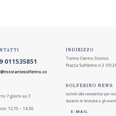
APERTO TUTTA L'ESTATE 7 GIORNI SU 7
REGALA UNA CENA
SFOGLIA IL MEN
INDIRIZZO
NTATTI
Torino Centro Storico
9 011535851
Piazza Solferino n.3 1012
o@ristorantesolferino.co
SOLFERINO NEWS
Iscriviti alla newsletter per ri
to 7 giorni su 7
durante le festività e gli event
nzo: 12.15 – 14.30