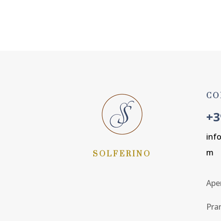
PRENOTA ORA
CO
+3
inf
m
SOLFERINO
Aper
Pra