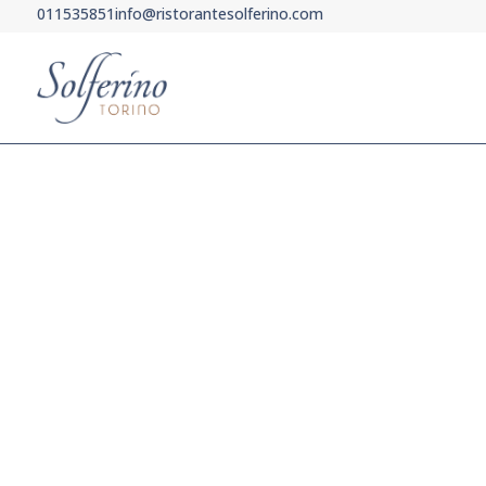
011535851
info@ristorantesolferino.com