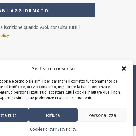
ANI AGGIORNATO
 iscrizione quando vuoi, consulta tutti i
olicy
Gestisci il consenso
ail.it
cookie e tecnologie simili per garantire il corretto funzionamento del
zare il traffico e, previo consenso, migliorare la tua esperienza e
ntenuti personalizzati. Puoi accettare tutti i cookie, rifiutare quelli non
ppure gestire le tue preferenze in qualsiasi momento.
tta tutti
Rifiuta
Personalizza
Cookie Policy
Privacy Policy
U
ORGANIZZA EVENTO