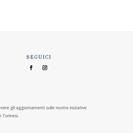
U
ORGANIZZA EVENTO
SEGUICI
1
cevere gli aggiornamenti sulle nostre iniziative
i Torinesi.