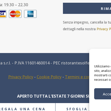
a: 19.30 – 22.30
RIM
Senza impegno, cancella la tua
dettagli nella nostra
Privacy P
 s.r.l. - P.IVA 11601460014 - PEC ristorantesolferino@legalm
Utilizziamo 
sito, analiz
mostrarti co
Privacy Policy
-
Cookie Policy
-
Termini e condizioni
necessari o
MODIFICA PREFERENZE DEI COOKIE
Acce
APERTO TUTTA L'ESTATE 7 GIORNI SU 7
Site by
webgrow.pro
REGALA UNA CENA
SFOGLIA IL MEN