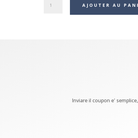
quantité
AJOUTER AU PAN
de
Gift
Test
Inviare il coupon e' semplice,