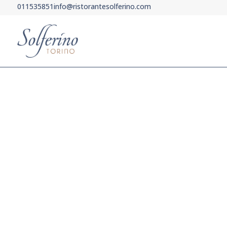
011535851
info@ristorantesolferino.com