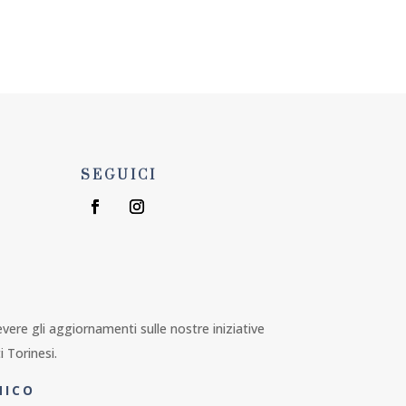
U
ORGANIZZA EVENTO
SEGUICI
1
cevere gli aggiornamenti sulle nostre iniziative
i Torinesi.