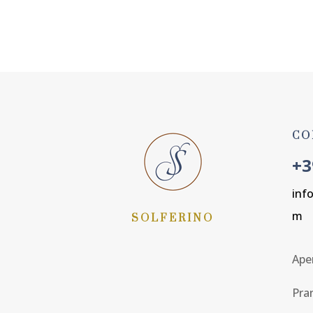
PRENOTA ORA
CO
+3
inf
m
SOLFERINO
Aper
Pra