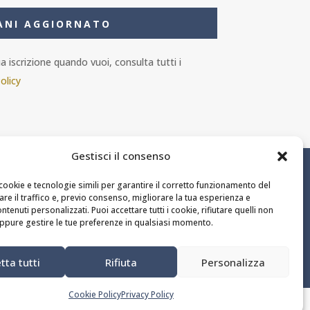
ANI AGGIORNATO
 iscrizione quando vuoi, consulta tutti i
olicy
Gestisci il consenso
ail.it
cookie e tecnologie simili per garantire il corretto funzionamento del
zare il traffico e, previo consenso, migliorare la tua esperienza e
ntenuti personalizzati. Puoi accettare tutti i cookie, rifiutare quelli non
ppure gestire le tue preferenze in qualsiasi momento.
tta tutti
Rifiuta
Personalizza
Cookie Policy
Privacy Policy
U
ORGANIZZA EVENTO