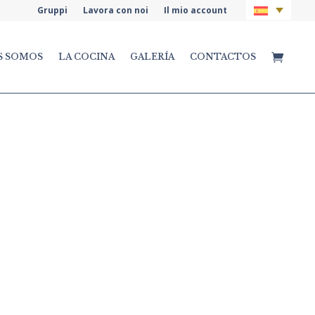
Gruppi
Lavora con noi
Il mio account
S SOMOS
LA COCINA
GALERÍA
CONTACTOS