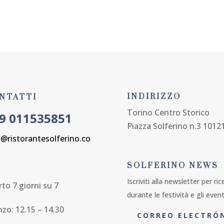
APERTO TUTTA L'ESTATE 7 GIORNI SU 7
REGALA UNA CENA
SFOGLIA IL MEN
INDIRIZZO
NTATTI
Torino Centro Storico
9 011535851
Piazza Solferino n.3 1012
o@ristorantesolferino.co
SOLFERINO NEWS
Iscriviti alla newsletter per ri
to 7 giorni su 7
durante le festività e gli event
nzo: 12.15 – 14.30