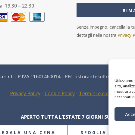
a: 19.30 – 22.30
RIM
Senza impegno, cancella la tua
dettagli nella nostra
Privacy P
 s.r.l. - P.IVA 11601460014 - PEC ristorantesolferino@legalm
Utilizziamo 
sito, analiz
mostrarti co
Privacy Policy
-
Cookie Policy
-
Termini e condizioni
necessari o
MODIFICA PREFERENZE DEI COOKIE
Acce
APERTO TUTTA L'ESTATE 7 GIORNI SU 7
Site by
webgrow.pro
REGALA UNA CENA
SFOGLIA IL MEN