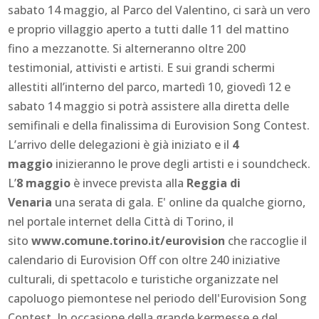
sabato 14 maggio, al Parco del Valentino, ci sarà un vero
e proprio villaggio aperto a tutti dalle 11 del mattino
fino a mezzanotte. Si alterneranno oltre 200
testimonial, attivisti e artisti. E sui grandi schermi
allestiti all’interno del parco, martedì 10, giovedì 12 e
sabato 14 maggio si potrà assistere alla diretta delle
semifinali e della finalissima di Eurovision Song Contest.
L’arrivo delle delegazioni è già iniziato e il
4
maggio
inizieranno le prove degli artisti e i soundcheck.
L’
8 maggio
è invece prevista alla
Reggia di
Venaria
una serata di gala. E' online da qualche giorno,
nel portale internet della Città di Torino, il
sito
www.comune.torino.it/eurovision
che raccoglie il
calendario di Eurovision Off con oltre 240 iniziative
culturali, di spettacolo e turistiche organizzate nel
capoluogo piemontese nel periodo dell'Eurovision Song
Contest. In occasione della grande kermesse e del