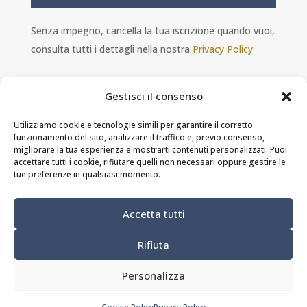
Senza impegno, cancella la tua iscrizione quando vuoi,
consulta tutti i dettagli nella nostra
Privacy Policy
Gestisci il consenso
Utilizziamo cookie e tecnologie simili per garantire il corretto
funzionamento del sito, analizzare il traffico e, previo consenso,
Ambra s.r.l. - P.IVA 11601460014 - PEC
migliorare la tua esperienza e mostrarti contenuti personalizzati. Puoi
ristorantesolferino@legalmail.it
accettare tutti i cookie, rifiutare quelli non necessari oppure gestire le
tue preferenze in qualsiasi momento.
Privacy Policy
-
Cookie Policy
-
Termini e
Accetta tutti
condizioni
Rifiuta
Modifica preferenze dei cookie
Personalizza
Site by
webgrow.pro