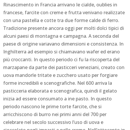
Rinascimento in Francia arrivano le cialde, oublies in
francese, farcite con creme e frutta venivano realizzate
con una pastella e cotte tra due forme calde di ferro.
Tradizione presente ancora oggi per molti dolci tipici di
alcuni paesi di montagna e campagna. A seconda del
paese di origine variavano dimensioni e consistenza. In
Inghilterra ad esempio si chiamavano wafer ed erano
più croccanti. In questo periodo ci fu la riscoperta del
marzapane da parte dei pasticceri veneziani, creato con
uova mandorle tritate e zucchero usato per forgiare
forme incredibili e scenografiche. Nel 600 arriva la
pasticceria elaborata e scenografica, quindi il gelato
inizia ad essere consumato a ine pasto. In questo
periodo nascono le prime torte farcite, che si
arricchiscono di burro nei primi anni del 700 per
celebrare nel secolo successivo l’uso di uova e
cioccolato negli impasti e nelle creme. Nell’ottocento in