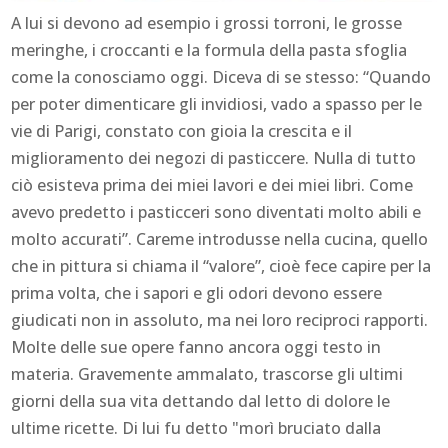
A lui si devono ad esempio i grossi torroni, le grosse
meringhe, i croccanti e la formula della pasta sfoglia
come la conosciamo oggi. Diceva di se stesso: “Quando
per poter dimenticare gli invidiosi, vado a spasso per le
vie di Parigi, constato con gioia la crescita e il
miglioramento dei negozi di pasticcere. Nulla di tutto
ciò esisteva prima dei miei lavori e dei miei libri. Come
avevo predetto i pasticceri sono diventati molto abili e
molto accurati”. Careme introdusse nella cucina, quello
che in pittura si chiama il “valore”, cioè fece capire per la
prima volta, che i sapori e gli odori devono essere
giudicati non in assoluto, ma nei loro reciproci rapporti.
Molte delle sue opere fanno ancora oggi testo in
materia. Gravemente ammalato, trascorse gli ultimi
giorni della sua vita dettando dal letto di dolore le
ultime ricette. Di lui fu detto "morì bruciato dalla