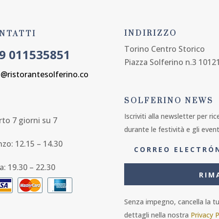
INDIRIZZO
NTATTI
Torino Centro Storico
9 011535851
Piazza Solferino n.3 1012
o@ristorantesolferino.co
SOLFERINO NEWS
Iscriviti alla newsletter per ri
to 7 giorni su 7
durante le festività e gli event
nzo: 12.15 – 14.30
a: 19.30 – 22.30
RIM
Senza impegno, cancella la tua
dettagli nella nostra
Privacy P