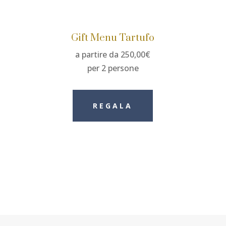
Gift Menu Tartufo
a partire da 250,00€
per 2 persone
REGALA
APERTO TUTTA L'ESTATE 7 GIORNI SU 7
REGALA UNA CENA
SFOGLIA IL MEN