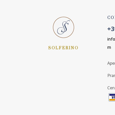
CO
+3
inf
m
SOLFERINO
Aper
Pra
Cen