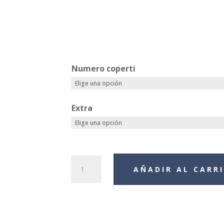
Numero coperti
Extra
Gift
AÑADIR AL CARR
Menu
Solferino
cantidad