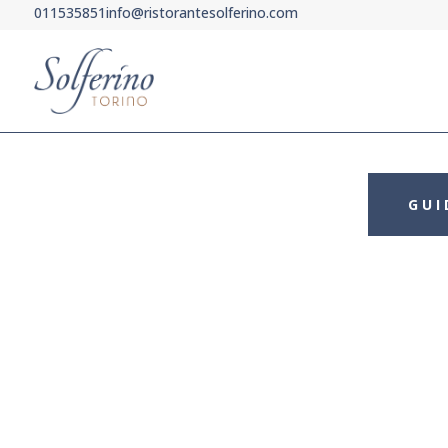
011535851
info@ristorantesolferino.com
GUI