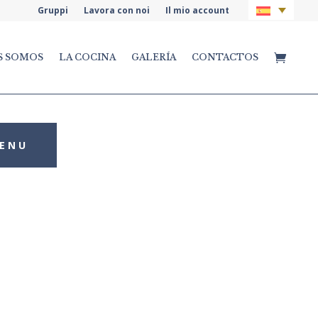
Gruppi
Lavora con noi
Il mio account
S SOMOS
LA COCINA
GALERÍA
CONTACTOS
MENU