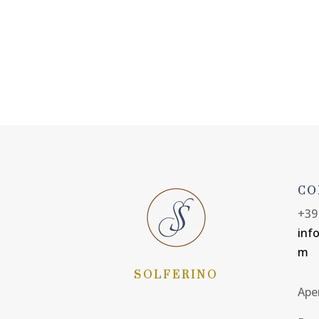
PRENOTA ORA
CO
+39
inf
m
SOLFERINO
Aper