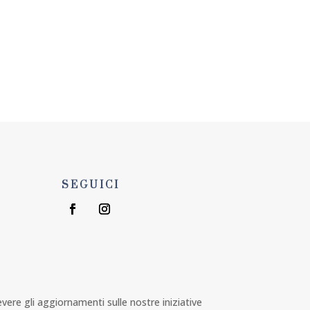
U
ORGANIZZA EVENTO
SEGUICI
1
cevere gli aggiornamenti sulle nostre iniziative