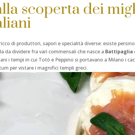
lla scoperta dei migl
aliani
cco di produttori, sapori e specialità diverse: esiste persin
la da dividere fra vari commensali che nasce a
Battipaglia
ni i tempi in cui Totò e Peppino si portavano a Milano i cac
tum per vistare i magnifici templi greci.