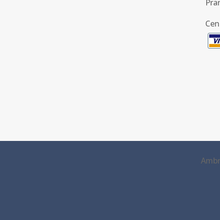
Pra
Cen
Ambra