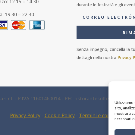
nzo: 12.15 – 14.30
durante le festività e gli event
a: 19.30 – 22.30
RIM
Senza impegno, cancella la tua
dettagli nella nostra
Privacy P
 s.r.l. - P.IVA 11601460014 - PEC ristorantesolferino@legalm
Utilizziamo 
sito, analiz
mostrarti co
Privacy Policy
-
Cookie Policy
-
Termini e condizioni
necessari o
Modifica preferenze dei cookie