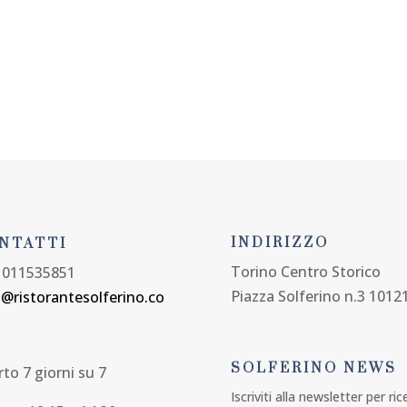
APERTO TUTTA L'ESTATE 7 GIORNI SU 7
REGALA UNA CENA
SFOGLIA IL MEN
INDIRIZZO
NTATTI
Torino Centro Storico
 011535851
Piazza Solferino n.3 1012
o@ristorantesolferino.co
SOLFERINO NEWS
to 7 giorni su 7
Iscriviti alla newsletter per ri