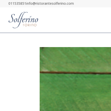
011535851
info@ristorantesolferino.com