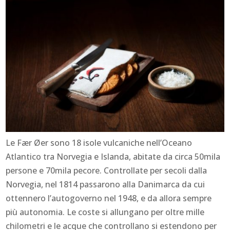
Le Fær Øer sono 18 isole vulcaniche nell’Oceano
Atlantico tra Norvegia e Islanda, abitate da circa 50mila
persone e 70mila pecore. Controllate per secoli dalla
Norvegia, nel 1814 passarono alla Danimarca da cui
ottennero l’autogoverno nel 1948, e da allora sempre
più autonomia. Le coste si allungano per oltre mille
chilometri e le acque che controllano si estendono per