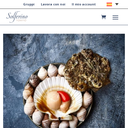
Gruppi
Lavora con noi
Il mio account