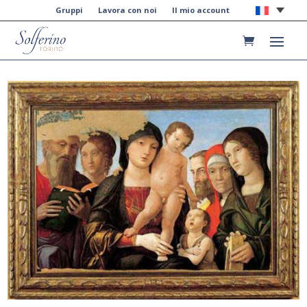
Gruppi
Lavora con noi
Il mio account