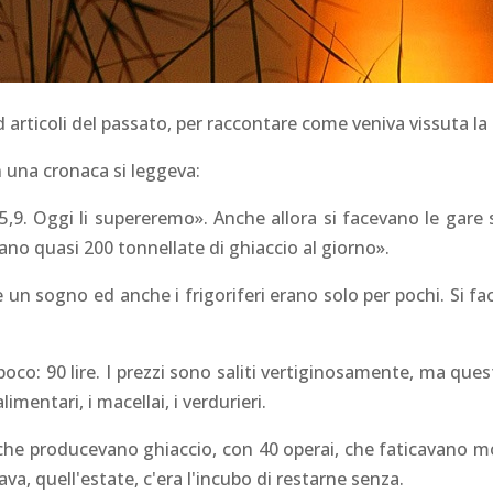
d articoli del passato, per raccontare come veniva vissuta la 
n una cronaca si leggeva:
5,9. Oggi li supereremo». Anche allora si facevano le gare 
no quasi 200 tonnellate di ghiaccio al giorno».
 un sogno ed anche i frigoriferi erano solo per pochi. Si fa
 poco: 90 lire. I prezzi sono saliti vertiginosamente, ma q
imentari, i macellai, i verdurieri.
che producevano ghiaccio, con 40 operai, che faticavano mo
va, quell'estate, c'era l'incubo di restarne senza.