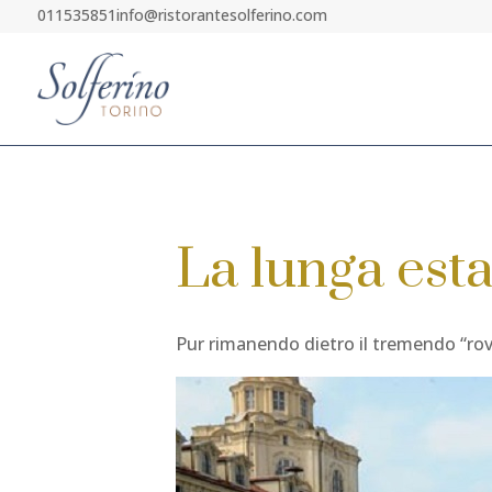
011535851
info@ristorantesolferino.com
La lunga esta
Pur rimanendo dietro il tremendo “rove