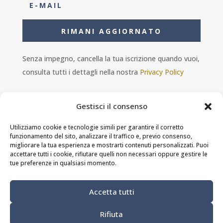
RIMANI AGGIORNATO
Senza impegno, cancella la tua iscrizione quando vuoi,
consulta tutti i dettagli nella nostra
Privacy Policy
Gestisci il consenso
Utilizziamo cookie e tecnologie simili per garantire il corretto
funzionamento del sito, analizzare il traffico e, previo consenso,
Ambra s.r.l. - P.IVA 11601460014 - PEC
migliorare la tua esperienza e mostrarti contenuti personalizzati. Puoi
ristorantesolferino@legalmail.it
accettare tutti i cookie, rifiutare quelli non necessari oppure gestire le
tue preferenze in qualsiasi momento.
Privacy Policy
-
Cookie Policy
-
Termini e
Accetta tutti
condizioni
Rifiuta