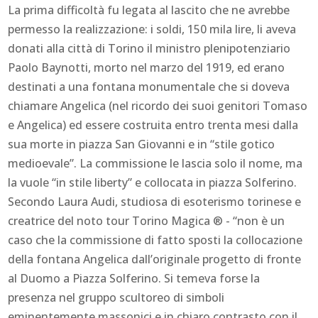
La prima difficoltà fu legata al lascito che ne avrebbe
permesso la realizzazione: i soldi, 150 mila lire, li aveva
donati alla città di Torino il ministro plenipotenziario
Paolo Baynotti, morto nel marzo del 1919, ed erano
destinati a una fontana monumentale che si doveva
chiamare Angelica (nel ricordo dei suoi genitori Tomaso
e Angelica) ed essere costruita entro trenta mesi dalla
sua morte in piazza San Giovanni e in “stile gotico
medioevale”. La commissione le lascia solo il nome, ma
la vuole “in stile liberty” e collocata in piazza Solferino.
Secondo Laura Audi, studiosa di esoterismo torinese e
creatrice del noto tour Torino Magica ® - “non è un
caso che la commissione di fatto sposti la collocazione
della fontana Angelica dall’originale progetto di fronte
al Duomo a Piazza Solferino. Si temeva forse la
presenza nel gruppo scultoreo di simboli
eminentemente massonici e in chiaro contrasto con il