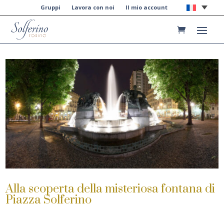
Gruppi
Lavora con noi
Il mio account
Alla scoperta della misteriosa fontana di
Piazza Solferino