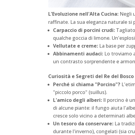
L'Evoluzione nell'Alta Cucina:
Negli u
raffinate. La sua eleganza naturale si 
Carpaccio di porcini crudi:
Tagliato 
qualche goccia di limone. Un'esplos
Vellutate e creme:
La base per zupp
Abbinamenti audaci:
Lo troviamo ac
un contrasto sorprendente e armon
Curiosità e Segreti del Re del Bosco
Perché si chiama "Porcino"?
L'etim
"piccolo porco" (
suillus
).
L'amico degli alberi:
Il porcino è u
di alcune piante: il fungo aiuta l'al
cresce solo vicino a determinati albe
Un tesoro da conservare:
La tradiz
durante l'inverno), congelati (sia cru