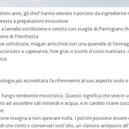
ltimi anni, gli chef hanno elevato il porcino da ingrediente 
presta a preparazioni innovative:
a lamelle sottilissime e servito con scaglie di Parmigiano R
ione di freschezza.
e sofisticate, magari arricchite con una quenelle di formagg
costato a capesante, foie gras o tuorlo d'uovo marinato, in
ico.
ologia più accreditata fa riferimento al suo aspetto sodo e m
n fungo simbionte micorrizico. Questo significa che vive in 
bero ad assorbire sali minerali e acqua, e in cambio riceve zu
ri.
ione insegna a non sprecare nulla. I porcini possono essere e
di che cotti) o conservati sott'olio, un classico antipasto all'