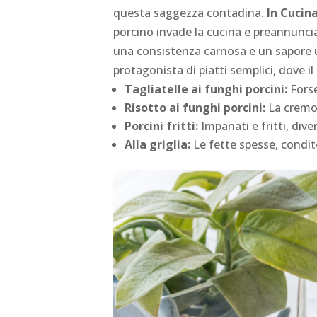
questa saggezza contadina.
In Cucin
porcino invade la cucina e preannuncia
una consistenza carnosa e un sapore u
protagonista di piatti semplici, dove i
Tagliatelle ai funghi porcini:
Forse
Risotto ai funghi porcini:
La cremos
Porcini fritti:
Impanati e fritti, div
Alla griglia:
Le fette spesse, condite 