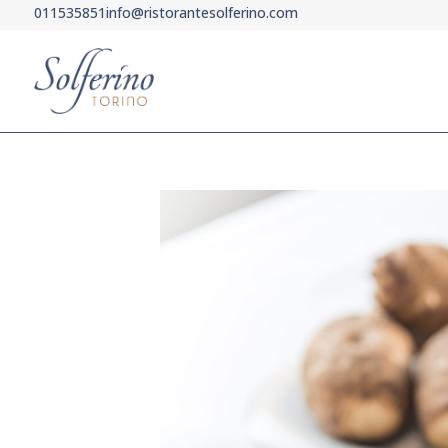
011535851
info@ristorantesolferino.com