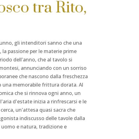
osco tra Rito,
tunno, gli intenditori sanno che una
à, la passione per le materie prime
iodo dell'anno, che al tavolo si
iemontesi, annunciando con un sorriso
temporanee che nascono dalla freschezza
a o una memorabile frittura dorata. Al
nomica che si rinnova ogni anno, un
ia d'estate inizia a rinfrescarsi e le
a cerca, un'attesa quasi sacra che
gonista indiscusso delle tavole dalla
e uomo e natura, tradizione e