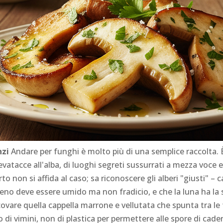
nzi
Andare per funghi è molto più di una semplice raccolta. È
evatacce all'alba, di luoghi segreti sussurrati a mezza voce 
rto non si affida al caso; sa riconoscere gli alberi "giusti" – 
terreno deve essere umido ma non fradicio, e che la luna ha l
ovare quella cappella marrone e vellutata che spunta tra le 
o di vimini, non di plastica per permettere alle spore di cader