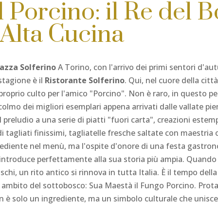
 Porcino: il Re del B
 Alta Cucina
azza Solferino
A Torino, con l'arrivo dei primi sentori d'au
stagione è il
Ristorante Solferino
. Qui, nel cuore della citt
proprio culto per l'amico "Porcino". Non è raro, in questo per
olmo dei migliori esemplari appena arrivati dalle vallate p
il preludio a una serie di piatti "fuori carta", creazioni es
di tagliati finissimi, tagliatelle fresche saltate con maestri
grediente nel menù, ma l'ospite d'onore di una festa gastro
ntroduce perfettamente alla sua storia più ampia. Quando l'ar
hi, un rito antico si rinnova in tutta Italia. È il tempo dell
ù ambito del sottobosco: Sua Maestà il Fungo Porcino. Prota
on è solo un ingrediente, ma un simbolo culturale che unisc