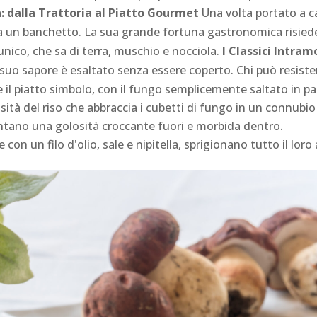
a: dalla Trattoria al Piatto Gourmet
Una volta portato a ca
 un banchetto. La sua grande fortuna gastronomica risiede ne
nico, che sa di terra, muschio e nocciola.
I Classici Intram
l suo sapore è esaltato senza essere coperto. Chi può resiste
 il piatto simbolo, con il fungo semplicemente saltato in pa
ità del riso che abbraccia i cubetti di fungo in un connubio
entano una golosità croccante fuori e morbida dentro.
con un filo d'olio, sale e nipitella, sprigionano tutto il lor