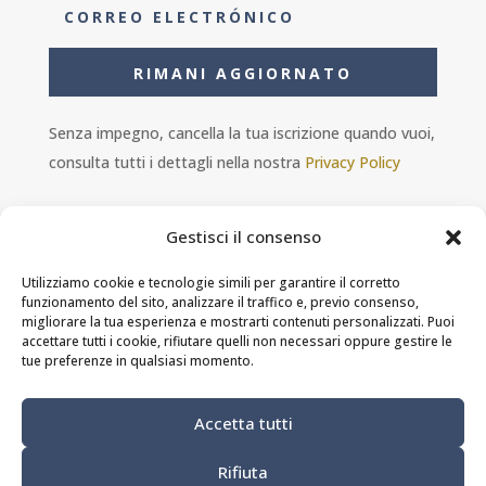
RIMANI AGGIORNATO
Senza impegno, cancella la tua iscrizione quando vuoi,
consulta tutti i dettagli nella nostra
Privacy Policy
Gestisci il consenso
Utilizziamo cookie e tecnologie simili per garantire il corretto
funzionamento del sito, analizzare il traffico e, previo consenso,
Ambra s.r.l. - P.IVA 11601460014 - PEC
migliorare la tua esperienza e mostrarti contenuti personalizzati. Puoi
ristorantesolferino@legalmail.it
accettare tutti i cookie, rifiutare quelli non necessari oppure gestire le
tue preferenze in qualsiasi momento.
Privacy Policy
-
Cookie Policy
-
Termini e
Accetta tutti
condizioni
Rifiuta