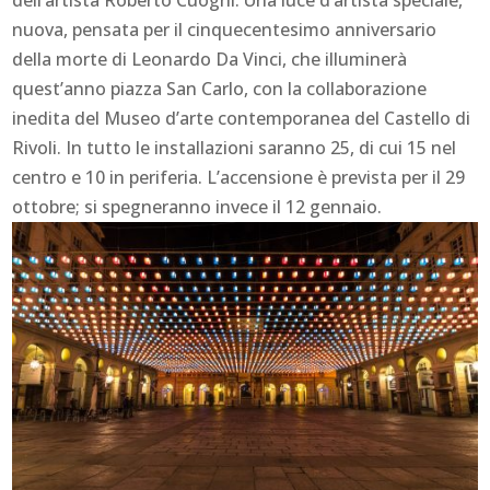
nuova, pensata per il cinquecentesimo anniversario
della morte di Leonardo Da Vinci, che illuminerà
quest’anno piazza San Carlo, con la collaborazione
inedita del Museo d’arte contemporanea del Castello di
Rivoli. In tutto le installazioni saranno 25, di cui 15 nel
centro e 10 in periferia. L’accensione è prevista per il 29
ottobre; si spegneranno invece il 12 gennaio.