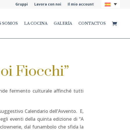
Gruppi
Lavora con noi
Il mio account
S SOMOS
LA COCINA
GALERÍA
CONTACTOS
oi Fiocchi”
ande fermento culturale affinché tutti
 suggestivo Calendario dell’Avvento. E,
egli eventi della quinta edizione di “A
e clownerie, dal funambolo che sfida la