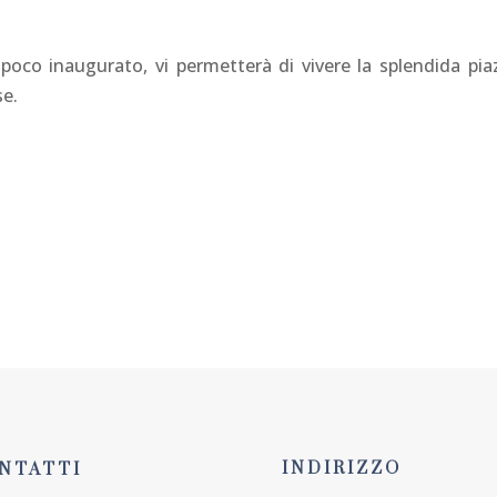
 poco inaugurato, vi permetterà di vivere la splendida pia
se.
APERTO TUTTA L'ESTATE 7 GIORNI SU 7
REGALA UNA CENA
SFOGLIA IL MEN
INDIRIZZO
NTATTI