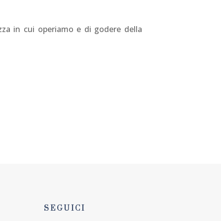
zza in cui operiamo e di godere della
U
ORGANIZZA EVENTO
SEGUICI