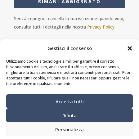
RIMANI AGGIORNATO
Senza impegno, cancella la tua iscrizione quando vuoi,
consulta tutti i dettagli nella nostra
Privacy Policy
Gestisci il consenso
Utilizziamo cookie e tecnologie simili per garantire il corretto
funzionamento del sito, analizzare il traffico e, previo consenso,
Ambra s.r.l. - P.IVA 11601460014 - PEC
migliorare la tua esperienza e mostrarti contenuti personalizzati. Puoi
ristorantesolferino@legalmail.it
accettare tutti i cookie, rifiutare quelli non necessari oppure gestire le
tue preferenze in qualsiasi momento.
Privacy Policy
-
Cookie Policy
-
Termini e
Accetta tutti
condizioni
Rifiuta
Modifica preferenze dei cookie
Personalizza