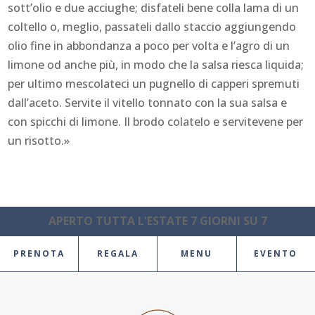
sott’olio e due acciughe; disfateli bene colla lama di un
coltello o, meglio, passateli dallo staccio aggiungendo
olio fine in abbondanza a poco per volta e l’agro di un
limone od anche più, in modo che la salsa riesca liquida;
per ultimo mescolateci un pugnello di capperi spremuti
dall’aceto. Servite il vitello tonnato con la sua salsa e
con spicchi di limone. Il brodo colatelo e servitevene per
un risotto.»
APERTO TUTTA L'ESTATE 7 GIORNI SU 7
PRENOTA
REGALA
MENU
EVENTO