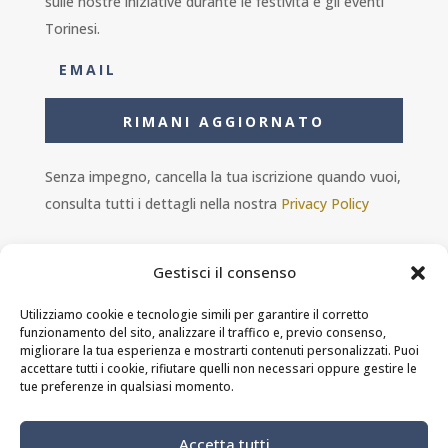
sulle nostre iniziative durante le festività e gli eventi
Torinesi.
RIMANI AGGIORNATO
Senza impegno, cancella la tua iscrizione quando vuoi,
consulta tutti i dettagli nella nostra
Privacy Policy
Gestisci il consenso
Utilizziamo cookie e tecnologie simili per garantire il corretto
funzionamento del sito, analizzare il traffico e, previo consenso,
Ambra s.r.l. - P.IVA 11601460014 - PEC
migliorare la tua esperienza e mostrarti contenuti personalizzati. Puoi
ristorantesolferino@legalmail.it
accettare tutti i cookie, rifiutare quelli non necessari oppure gestire le
tue preferenze in qualsiasi momento.
Privacy Policy
-
Cookie Policy
-
Termini e
Accetta tutti