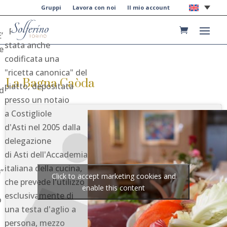
Gruppi
Lavora con noi
Il mio account
Recentemente è
’
stata anche
le
codificata una
"ricetta canonica" del
La Bagna Caòda
piatto, depositata
ed
presso un notaio
a Costigliole
d'Asti nel 2005 dalla
delegazione
di Asti dell'Accademia
italiana della cucina,
”
Click to accept marketing cookies and
che prevede l'utilizzo
enable this content
esclusivamente di
o
una testa d'aglio a
persona, mezzo