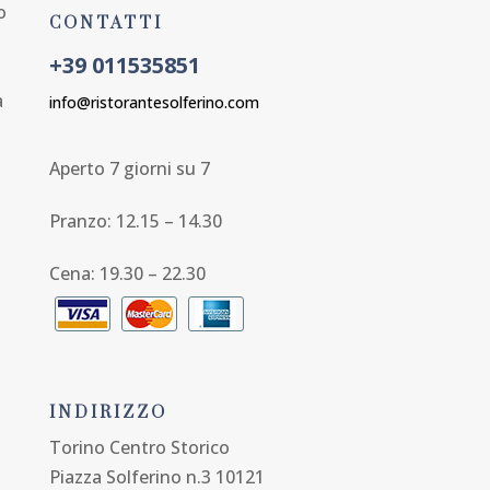
o
CONTATTI
+39 011535851
a
info@ristorantesolferino.com
Aperto 7 giorni su 7
Pranzo: 12.15 – 14.30
Cena: 19.30 – 22.30
INDIRIZZO
Torino Centro Storico
Piazza Solferino n.3 10121