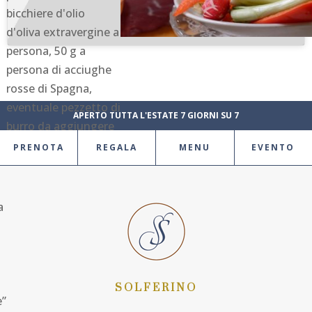
bicchiere d'olio
d'oliva extravergine a
persona, 50 g a
persona di acciughe
rosse di Spagna,
eventuale pezzetto di
APERTO TUTTA L'ESTATE 7 GIORNI SU 7
burro da aggiungere
a fine cottura.
PRENOTA
REGALA
MENU
EVENTO
io
a
SOLFERINO
e”