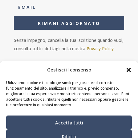
RIMANI AGGIORNATO
Senza impegno, cancella la tua iscrizione quando vuoi,
consulta tutti i dettagli nella nostra
Privacy Policy
Gestisci il consenso
Utilizziamo cookie e tecnologie simili per garantire il corretto
funzionamento del sito, analizzare il traffico e, previo consenso,
Ambra s.r.l. - P.IVA 11601460014 - PEC
migliorare la tua esperienza e mostrarti contenuti personalizzati. Puoi
ristorantesolferino@legalmail.it
accettare tutti i cookie, rifiutare quelli non necessari oppure gestire le
tue preferenze in qualsiasi momento.
Privacy Policy
-
Cookie Policy
-
Termini e
Accetta tutti
condizioni
Rifiuta