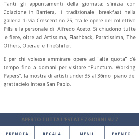
Tanti gli appuntamenti della giornata: s'inizia con
Colazione in Barriera, il tradizionale breakfast nella
galleria di via Crescentino 25, tra le opere del collettivo
Pills e la personale di Alfredo Aceto. Si chiudono tutte
le fiere, oltre ad Artissima, Flashback, Paratissima, The
Others, Operae e TheGhifer.
E per chi volesse ammirare opere ad “alta quota” c’è
tempo fino a domani per visitare “Punctum. Working
Papers”, la mostra di artisti under 35 al 36mo piano del
grattacielo Intesa San Paolo.
APERTO TUTTA L'ESTATE 7 GIORNI SU 7
PRENOTA
REGALA
MENU
EVENTO