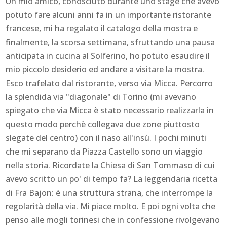
Un mio amico, conosciuto durante uno stage che avevo
potuto fare alcuni anni fa in un importante ristorante
francese, mi ha regalato il catalogo della mostra e
finalmente, la scorsa settimana, sfruttando una pausa
anticipata in cucina al Solferino, ho potuto esaudire il
mio piccolo desiderio ed andare a visitare la mostra.
Esco trafelato dal ristorante, verso via Micca. Percorro
la splendida via "diagonale" di Torino (mi avevano
spiegato che via Micca è stato necessario realizzarla in
questo modo perchè collegava due zone piuttosto
slegate del centro) con il naso all'insù. I pochi minuti
che mi separano da Piazza Castello sono un viaggio
nella storia. Ricordate la Chiesa di San Tommaso di cui
avevo scritto un po' di tempo fa? La leggendaria ricetta
di Fra Bajon: è una struttura strana, che interrompe la
regolarità della via. Mi piace molto. E poi ogni volta che
penso alle mogli torinesi che in confessione rivolgevano