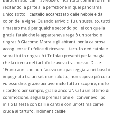
Barot e i suoi cani l’avrebbero incantata come in un film,
recitando la parte alla perfezione in quel panorama
unico sotto il castello accarezzato dalle nebbie e dai
colori delle vigne. Quando arrivò ci fu un sussulto, tutti
rimasero muti per qualche secondo poi lei con quella
grazia fatale che le apparteneva regalò un sorriso e
ringraziò Giacomo Morra e gli abitanti per la calorosa
accoglienza; fu felice di ricevere il tartufo dedicatole e
soprattutto ringraziò i Trifolau presenti per la magia
che la ricerca del tartufo le aveva trasmesso. Disse:
"Erano anni che non facevo una passeggiata nei boschi
impegnata tra un set e un salotto, non sapevo più cosa
volesse dire, grazie per avermelo fatto riscoprire, me lo
ricorderò per sempre, grazie ancora". Ci fu un attimo di
commozione, seguì la premiazione e i convenevoli poi
iniziò la festa con balli e canti e con un’ottima carne
cruda al tartufo, indimenticabile.