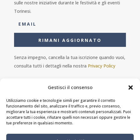
sulle nostre iniziative durante le festività e gli eventi
Torinesi.
RIMANI AGGIORNATO
Senza impegno, cancella la tua iscrizione quando vuoi,
consulta tutti i dettagli nella nostra
Privacy Policy
Gestisci il consenso
Utilizziamo cookie e tecnologie simili per garantire il corretto
funzionamento del sito, analizzare il traffico e, previo consenso,
Ambra s.r.l. - P.IVA 11601460014 - PEC
migliorare la tua esperienza e mostrarti contenuti personalizzati. Puoi
ristorantesolferino@legalmail.it
accettare tutti i cookie, rifiutare quelli non necessari oppure gestire le
tue preferenze in qualsiasi momento.
Privacy Policy
-
Cookie Policy
-
Termini e