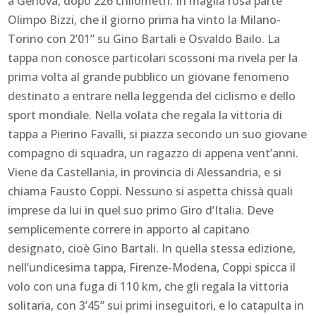
a Genova, dopo 226 chilometri. In maglia rosa parte
Olimpo Bizzi, che il giorno prima ha vinto la Milano-
Torino con 2’01” su Gino Bartali e Osvaldo Bailo. La
tappa non conosce particolari scossoni ma rivela per la
prima volta al grande pubblico un giovane fenomeno
destinato a entrare nella leggenda del ciclismo e dello
sport mondiale. Nella volata che regala la vittoria di
tappa a Pierino Favalli, si piazza secondo un suo giovane
compagno di squadra, un ragazzo di appena vent’anni.
Viene da Castellania, in provincia di Alessandria, e si
chiama Fausto Coppi. Nessuno si aspetta chissà quali
imprese da lui in quel suo primo Giro d’Italia. Deve
semplicemente correre in apporto al capitano
designato, cioè Gino Bartali. In quella stessa edizione,
nell’undicesima tappa, Firenze-Modena, Coppi spicca il
volo con una fuga di 110 km, che gli regala la vittoria
solitaria, con 3’45” sui primi inseguitori, e lo catapulta in