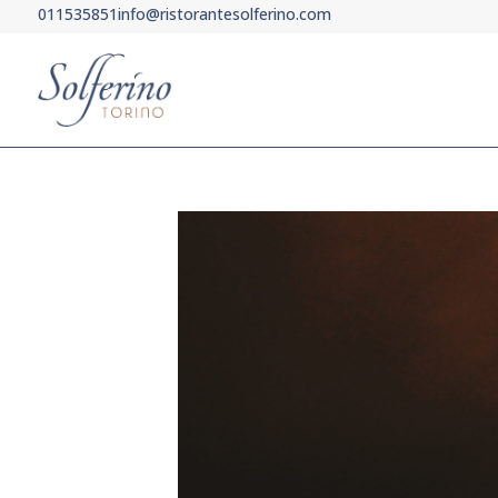
011535851
info@ristorantesolferino.com