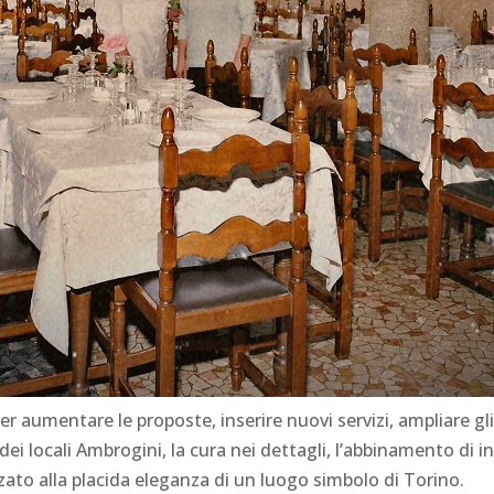
aumentare le proposte, inserire nuovi servizi, ampliare gli 
le dei locali Ambrogini, la cura nei dettagli, l’abbinamento di 
ato alla placida eleganza di un luogo simbolo di Torino.