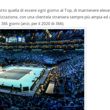
to quella di essere ogni giorno al Top, di mantenere elevato
lizzazione, con una clientela straniera sempre più ampia ed
65 giorni (anzi, per il 2020 di 366).